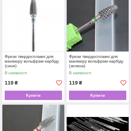
Фрези твердосплавні для
Фрези твердосплавні для
манікюру вольфрам-карбіду
манікюру вольфрам-карбіду
(синя)
(зелена)
В наявності
В наявності
119
119
₴
₴
Купити
Купити