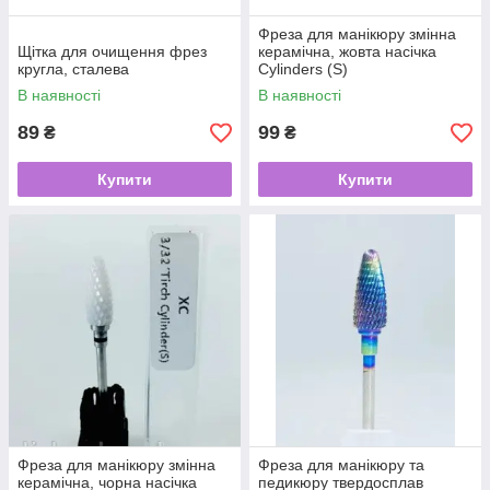
Фреза для манікюру змінна
Щітка для очищення фрез
керамічна, жовта насічка
кругла, сталева
Cylinders (S)
В наявності
В наявності
89
99
₴
₴
Купити
Купити
Фреза для манікюру змінна
Фреза для манікюру та
керамічна, чорна насічка
педикюру твердосплав