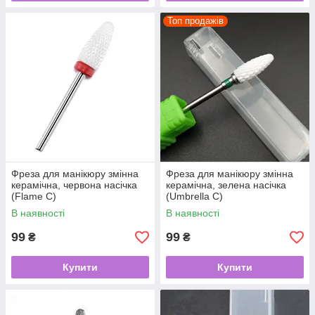
Топ продажів
Фреза для манікюру змінна
Фреза для манікюру змінна
керамічна, червона насічка
керамічна, зелена насічка
(Flame С)
(Umbrella С)
В наявності
В наявності
99
99
₴
₴
Купити
Купити