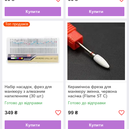
Купити
Купити
Топ продажів
Набір насадок, фрез для
Керамічноа фреза для
манікюру з алмазним
манікюру змінна, червона
напиленням (30 шт.)
насічка (Flame ST С)
Готово до відправки
Готово до відправки
349
99
₴
₴
Купити
Купити