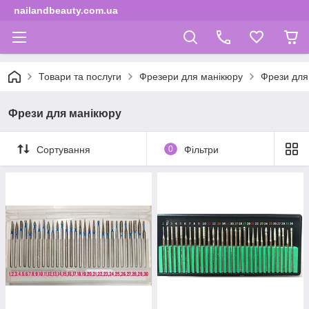
nailandbeauty.com.ua
Товари та послуги
Фрезери для манікюру
Фрези для
Фрези для манікюру
Сортування
0
Фільтри