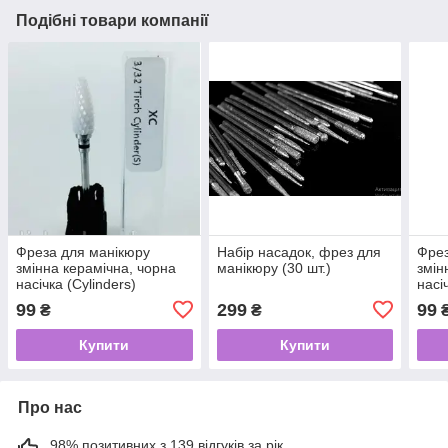
Подібні товари компанії
Фреза для манікюру
Набір насадок, фрез для
Фрез
змінна керамічна, чорна
манікюру (30 шт.)
змін
насічка (Cylinders)
насі
99
299
99
₴
₴
Купити
Купити
Про нас
98% позитивних з 139 відгуків за рік