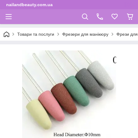
nailandbeauty.com.ua
Товари та послуги
Фрезери для манікюру
Фрези для