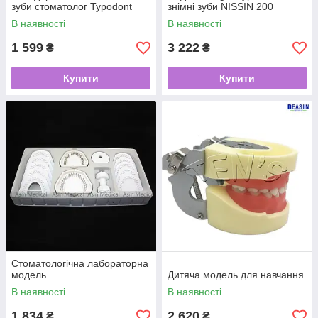
зуби стоматолог Typodont
знімні зуби NISSIN 200
модель знімні зуби м'яка
В наявності
В наявності
гумка
1 599
3 222
₴
₴
Купити
Купити
Стоматологічна лабораторна
модель
Дитяча модель для навчання
В наявності
В наявності
1 834
2 620
₴
₴