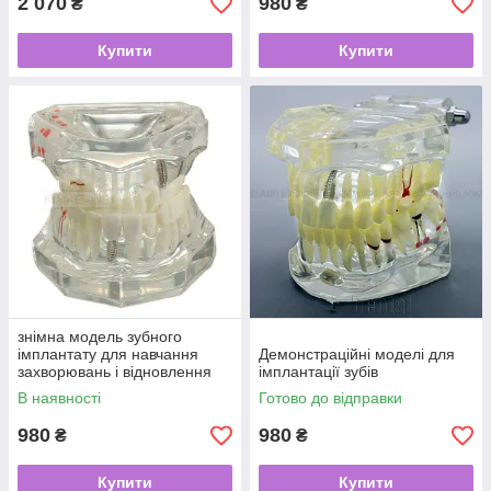
2 070
980
₴
₴
Купити
Купити
знімна модель зубного
імплантату для навчання
Демонстраційні моделі для
захворювань і відновлення
імплантації зубів
мостових зубів
В наявності
Готово до відправки
980
980
₴
₴
Купити
Купити