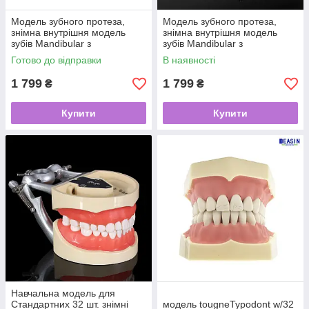
Модель зубного протеза,
Модель зубного протеза,
знімна внутрішня модель
знімна внутрішня модель
зубів Mandibular з
зубів Mandibular з
імплантатом для навчання
імплантатом для навчання
Готово до відправки
В наявності
зубів
зубам
1 799
1 799
₴
₴
Купити
Купити
Навчальна модель для
Стандартних 32 шт. знімні
модель tougneTypodont w/32