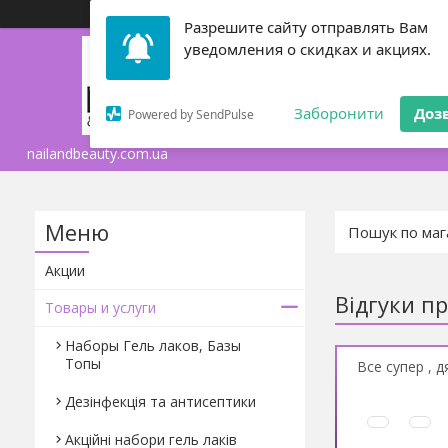
Разрешите сайту отправлять Вам
уведомления о скидках и акциях.
ТОВАРЫ И УСЛУГИ
Заборонити
Доз
Powered by SendPulse
ОБМЕН И ВОЗВРАТ 
nailandbeauty.com.ua
Акции
Відгуки п
Товары и услуги
Наборы Гель лаков, Базы
Топы
Все супер , д
Дезінфекція та антисептики
Акційні набори гель лаків