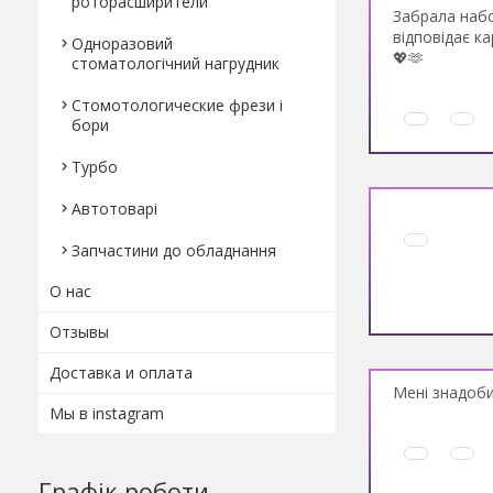
роторасширители
Забрала набо
відповідає к
Одноразовий
💖🫶
стоматологічний нагрудник
Стомотологические фрези і
бори
Турбо
Автотоварі
Запчастини до обладнання
О нас
Отзывы
Доставка и оплата
Мені знадоби
Мы в instagram
Графік роботи