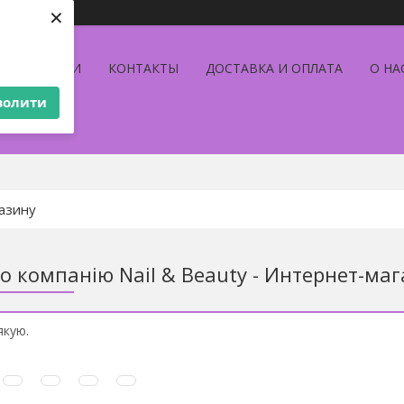
×
АКЦИИ
КОНТАКТЫ
ДОСТАВКА И ОПЛАТА
О НА
волити
ТОВАРА
ро компанію Nail & Beauty - Интернет-маг
якую.