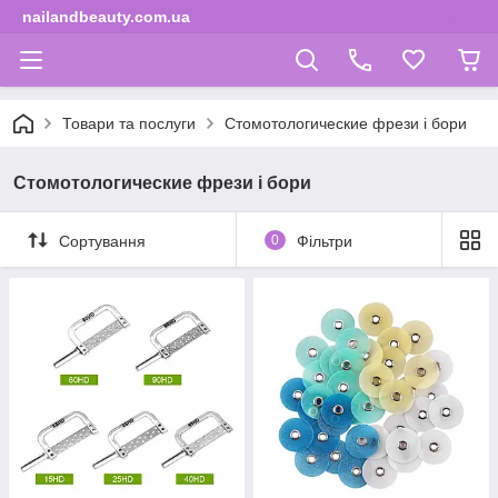
nailandbeauty.com.ua
Товари та послуги
Стомотологические фрези і бори
Стомотологические фрези і бори
Сортування
0
Фільтри