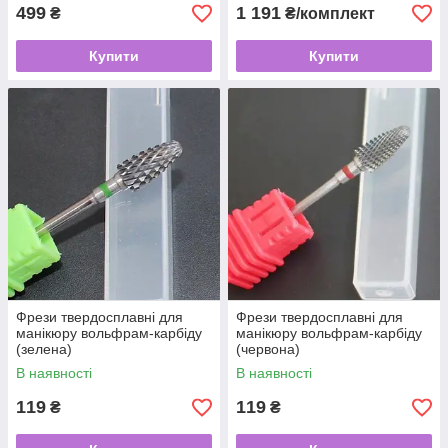
499
1 191
₴
₴/комплект
Купити
Купити
Фрези твердосплавні для
Фрези твердосплавні для
манікюру вольфрам-карбіду
манікюру вольфрам-карбіду
(зелена)
(червона)
В наявності
В наявності
119
119
₴
₴