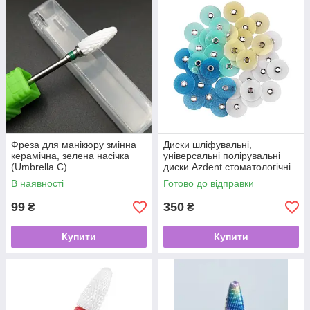
Фреза для манікюру змінна
Диски шліфувальні,
керамічна, зелена насічка
універсальні полірувальні
(Umbrella С)
диски Azdent стоматологічні
80 шт
В наявності
Готово до відправки
99
350
₴
₴
Купити
Купити