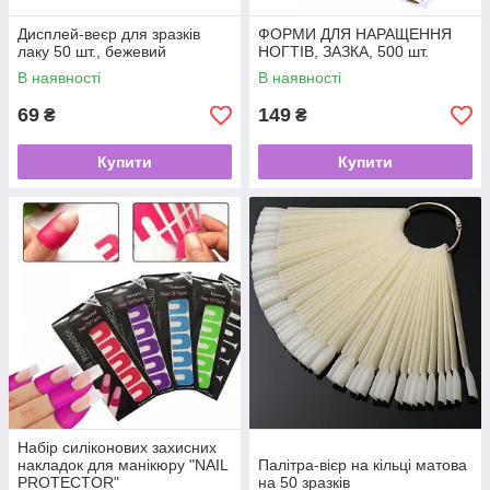
Дисплей-веєр для зразків
ФОРМИ ДЛЯ НАРАЩЕННЯ
лаку 50 шт., бежевий
НОГТІВ, ЗАЗКА, 500 шт.
В наявності
В наявності
69
149
₴
₴
Купити
Купити
Набір силіконових захисних
накладок для манікюру "NAIL
Палітра-вієр на кільці матова
PROTECTOR"
на 50 зразків