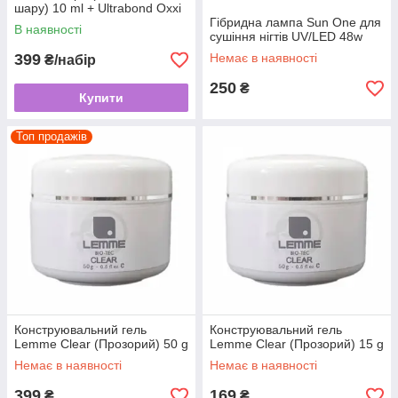
шару) 10 ml + Ultrabond Oxxi
15 ml
Гібридна лампа Sun One для
В наявності
сушіння нігтів UV/LED 48w
399
Немає в наявності
₴/набір
250
₴
Купити
Топ продажів
Конструювальний гель
Конструювальний гель
Lemme Clear (Прозорий) 50 g
Lemme Clear (Прозорий) 15 g
Немає в наявності
Немає в наявності
399
169
₴
₴