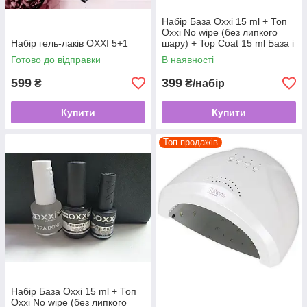
Набір База Oxxi 15 ml + Топ
Oxxi No wipe (без липкого
Набір гель-лаків OXXI 5+1
шару) + Top Coat 15 ml База і
топ Оксі
Готово до відправки
В наявності
599
399
₴
₴/набір
Купити
Купити
Топ продажів
Набір База Oxxi 15 ml + Топ
Oxxi No wipe (без липкого