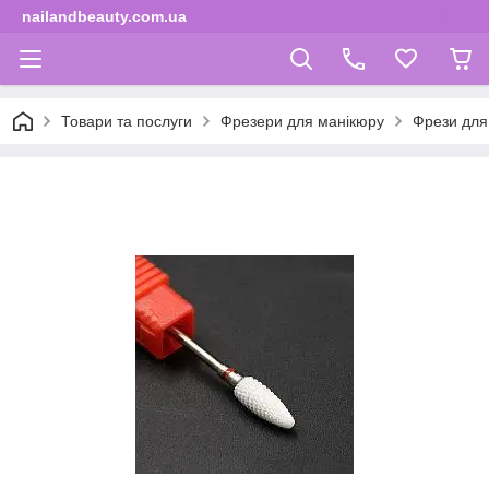
nailandbeauty.com.ua
Товари та послуги
Фрезери для манікюру
Фрези для