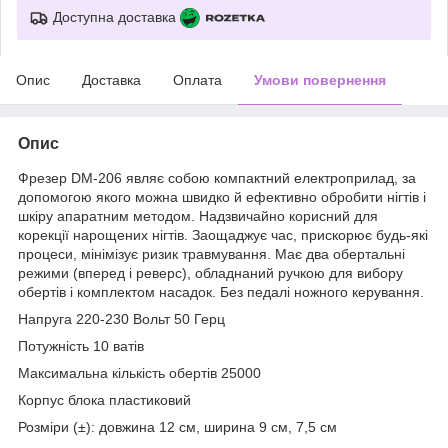
Доступна доставка
Опис
Доставка
Оплата
Умови повернення
Опис
Фрезер DM-206 являє собою компактний електроприлад, за
допомогою якого можна швидко й ефективно обробити нігтів і
шкіру апаратним методом. Надзвичайно корисний для
корекції нарощених нігтів. Заощаджує час, прискорює будь-які
процеси, мінімізує ризик травмування. Має два обертальні
режими (вперед і реверс), обладнаний ручкою для вибору
обертів і комплектом насадок. Без педалі ножного керування.
Напруга 220-230 Вольт 50 Герц
Потужність 10 ватів
Максимальна кількість обертів 25000
Корпус блока пластиковий
Розміри (±): довжина 12 см, ширина 9 см, 7,5 см