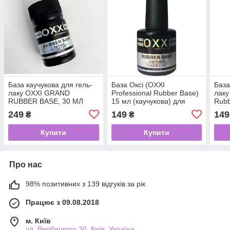
База каучукова для гель-
База Оксі (OXXI
База
лаку OXXI GRAND
Professional Rubber Base)
лаку
RUBBER BASE, 30 МЛ
15 мл (каучукова) для
Rubb
гель-лаку
249
149
149
₴
₴
Купити
Купити
Про нас
98% позитивних з 139 відгуків за рік
Працює з 09.08.2018
м. Київ
ул. Вербицкого 30, Київ, Україна