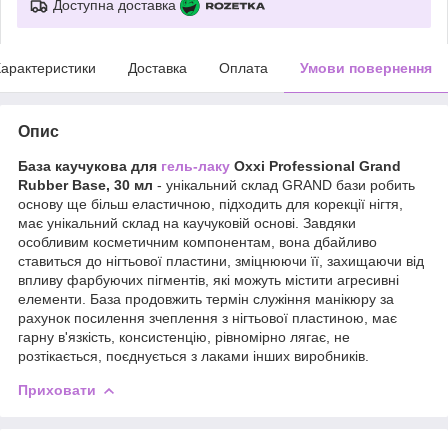
Доступна доставка
арактеристики
Доставка
Оплата
Умови повернення
Опис
База каучукова для
гель-лаку
Oxxi Professional Grand
Rubber Base, 30 мл
- унікальний склад GRAND бази робить
основу ще більш еластичною, підходить для корекції нігтя,
має унікальний склад на каучуковій основі. Завдяки
особливим косметичним компонентам, вона дбайливо
ставиться до нігтьової пластини, зміцнюючи її, захищаючи від
впливу фарбуючих пігментів, які можуть містити агресивні
елементи. База продовжить термін служіння манікюру за
рахунок посилення зчеплення з нігтьової пластиною, має
гарну в'язкість, консистенцію, рівномірно лягає, не
розтікається, поєднується з лаками інших виробників.
Приховати