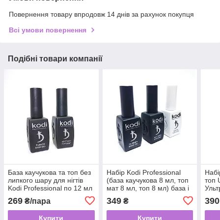
Повернення товару впродовж 14 днів за рахунок покупця
Всі умови повернення
Подібні товари компанії
База каучукова та топ без
Набір Kodi Professional
Набі
липкого шару для нігтів
(база каучукова 8 мл, топ
топ 
Kodi Professional по 12 мл
мат 8 мл, топ 8 мл) база і
Ульт
база й топ Коді
топ Коді
(Rub
269
349
390
₴/пара
₴
Shin
Купити
Купити