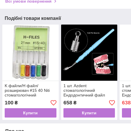
Всі умови повернення
Подібні товари компанії
K файли/H файл/
1 шт. Azdent
1 шт
розширювач #15 40 Niti
стоматологічний
стом
стоматологічний
Ендодонтичний файл
Енд
Ендодонтичний ручної
тримач
три
100
658
638
₴
₴
файл для кореневого
каналу
Купити
Купити