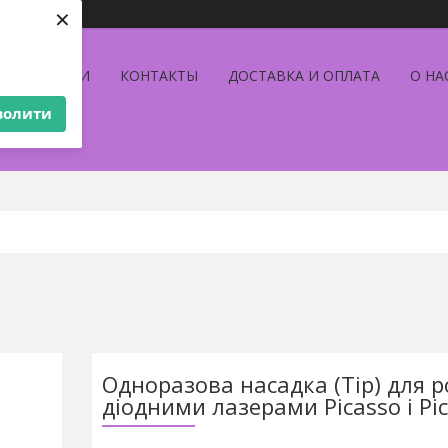
×
АКЦИИ
КОНТАКТЫ
ДОСТАВКА И ОПЛАТА
О НА
волити
ТОВАРА
Одноразова насадка (Tip) для 
діодними лазерами Picasso і Pic