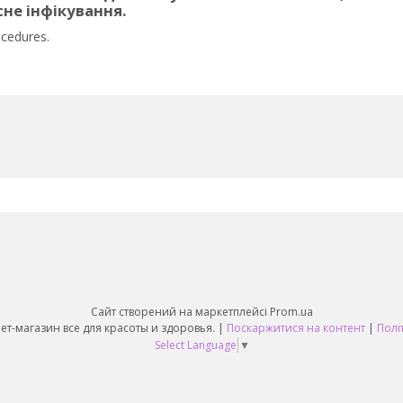
не інфікування.
ocedures.
Сайт створений на маркетплейсі
Prom.ua
Nail & Beauty - Интернет-магазин все для красоты и здоровья. |
Поскаржитися на контент
|
Полі
Select Language
▼