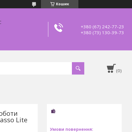
Кошик
С
+380 (67) 242-77-23
+380 (73) 130-39-73
роботи
asso Lite